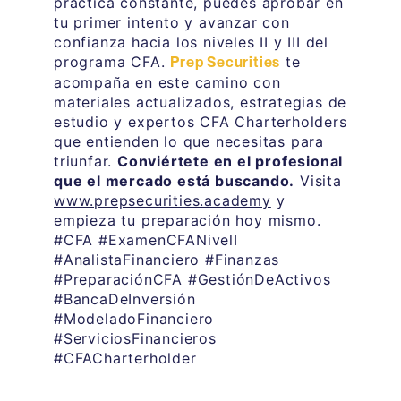
práctica constante, puedes aprobar en
tu primer intento y avanzar con
confianza hacia los niveles II y III del
programa CFA.
te
Prep Securities
acompaña en este camino con
materiales actualizados, estrategias de
estudio y expertos CFA Charterholders
que entienden lo que necesitas para
triunfar.
Conviértete en el profesional
que el mercado está buscando.
Visita
www.prepsecurities.academy
y
empieza tu preparación hoy mismo.
#CFA #ExamenCFANivelI
#AnalistaFinanciero #Finanzas
#PreparaciónCFA #GestiónDeActivos
#BancaDeInversión
#ModeladoFinanciero
#ServiciosFinancieros
#CFACharterholder