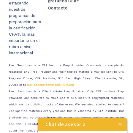
gratuitos CFA®
estacando
Contacto
nuestros
programas de
preparación para
la certificación
CFA®, la más
importante en el
rubro a nivel
internacional.
Prep Securities is a CFA Institute Prep Provider. Comments or complaints
regarding any Prep Provider and their related materials may be sent to CFA
Program Office, CFA Institute, 915 East High Street, Charlottesville, VA,
22902 or to
marie.penkerch@cfainstitute.org
.
Prep Securities is a CFA Institute Prep Provider. Only CFA Institute Prep
Providers are permitted to make use of CFA Institute copyrighted materials
which are the building blocks of the exam. We are also required to create /
use updated materials every year and this is validated by CFA Institute. Our
products and services substantially cover the relevant curriculum and exam
Chat de asesoria
and this is validated by CFA Institute. In our advertising, any statement
about the numbers of questions in our products and services relates to