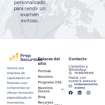
personalizado
para rendir un
examen
exitoso.
Enlaces del
Contacto
sitio
Llamadas y
Somos una
WhatsApp:
Portada
empresa de
+51 924 074 630
Nosotros
Habla con
capacitación en
nuestra asesora:
Programa CFA
finanzas cuyo
info@prepsecurities
compromiso es
Nuestros
.academy
Cursos
ofrecer formación
Blog
especializada en
Recursos
inversiones,