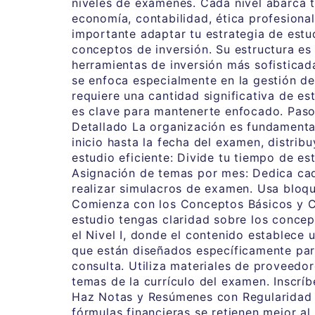
niveles de exámenes. Cada nivel abarca t
economía, contabilidad, ética profesiona
importante adaptar tu estrategia de estu
conceptos de inversión. Su estructura es 
herramientas de inversión más sofisticad
se enfoca especialmente en la gestión de 
requiere una cantidad significativa de es
es clave para mantenerte enfocado. Paso
Detallado La organización es fundamental
inicio hasta la fecha del examen, distri
estudio eficiente: Divide tu tiempo de e
Asignación de temas por mes: Dedica cad
realizar simulacros de examen. Usa bloqu
Comienza con los Conceptos Básicos y Con
estudio tengas claridad sobre los conce
el Nivel I, donde el contenido establece u
que están diseñados específicamente par
consulta. Utiliza materiales de proveedo
temas de la currículo del examen. Inscríb
Haz Notas y Resúmenes con Regularidad T
fórmulas financieras se retienen mejor al