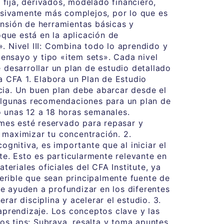
fija, derivados, modelado financiero,
resivamente más complejos, por lo que es
ensión de herramientas básicas y
oque está en la aplicación de
. Nivel III: Combina todo lo aprendido y
 ensayo y tipo «item sets». Cada nivel
 desarrollar un plan de estudio detallado
 CFA 1. Elabora un Plan de Estudio
cia. Un buen plan debe abarcar desde el
 Algunas recomendaciones para un plan de
o unas 12 a 18 horas semanales.
mes esté reservado para repasar y
 maximizar tu concentración. 2.
nitiva, es importante que al iniciar el
e. Esto es particularmente relevante en
teriales oficiales del CFA Institute, ya
erible que sean principalmente fuente de
e ayuden a profundizar en los diferentes
ar disciplina y acelerar el estudio. 3.
prendizaje. Los conceptos clave y las
tos tips: Subraya, resalta y toma apuntes