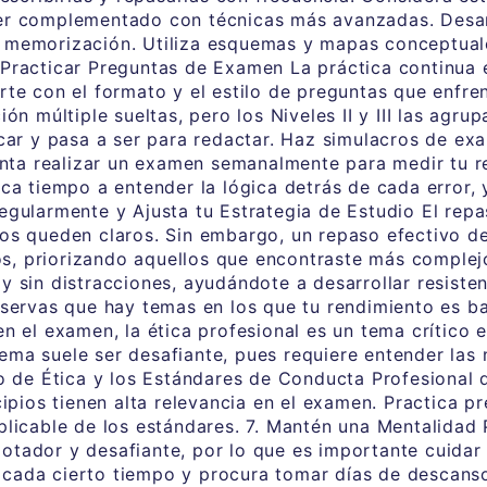
er complementado con técnicas más avanzadas. Desarr
 memorización. Utiliza esquemas y mapas conceptuales
 Practicar Preguntas de Examen La práctica continua
te con el formato y el estilo de preguntas que enfren
ón múltiple sueltas, pero los Niveles II y III las agr
rcar y pasa a ser para redactar. Haz simulacros de e
tenta realizar un examen semanalmente para medir tu r
ica tiempo a entender la lógica detrás de cada error,
egularmente y Ajusta tu Estrategia de Estudio El repas
os queden claros. Sin embargo, un repaso efectivo de
, priorizando aquellos que encontraste más complejo
 sin distracciones, ayudándote a desarrollar resisten
bservas que hay temas en los que tu rendimiento es ba
en el examen, la ética profesional es un tema crítico
 tema suele ser desafiante, pues requiere entender las
go de Ética y los Estándares de Conducta Profesional 
cipios tienen alta relevancia en el examen. Practica p
plicable de los estándares. 7. Mantén una Mentalidad 
tador y desafiante, por lo que es importante cuidar tu
 cada cierto tiempo y procura tomar días de descan