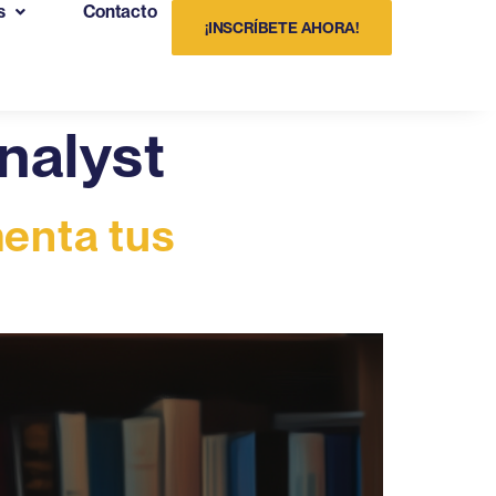
s
Contacto
¡INSCRÍBETE AHORA!
nalyst
enta tus