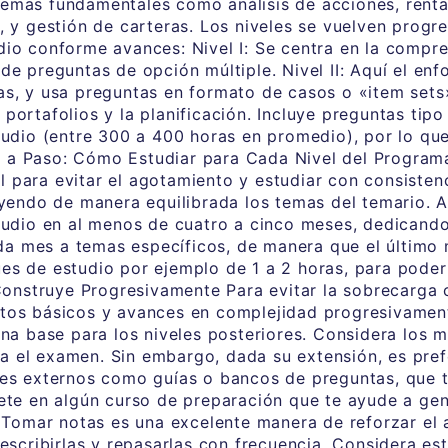
emas fundamentales como análisis de acciones, renta 
l, y gestión de carteras. Los niveles se vuelven prog
dio conforme avances: Nivel I: Se centra en la compr
de preguntas de opción múltiple. Nivel II: Aquí el enf
as, y usa preguntas en formato de casos o «item sets»
portafolios y la planificación. Incluye preguntas tipo
tudio (entre 300 a 400 horas en promedio), por lo que
 a Paso: Cómo Estudiar para Cada Nivel del Programa
 para evitar el agotamiento y estudiar con consisten
buyendo de manera equilibrada los temas del temario.
studio en al menos de cuatro a cinco meses, dedicand
a mes a temas específicos, de manera que el último 
es de estudio por ejemplo de 1 a 2 horas, para poder
struye Progresivamente Para evitar la sobrecarga cog
ptos básicos y avances en complejidad progresivament
na base para los niveles posteriores. Considera los ma
a el examen. Sin embargo, dada su extensión, es pref
res externos como guías o bancos de preguntas, que t
ete en algún curso de preparación que te ayude a gener
omar notas es una excelente manera de reforzar el a
 escribirlas y repasarlas con frecuencia. Considera es