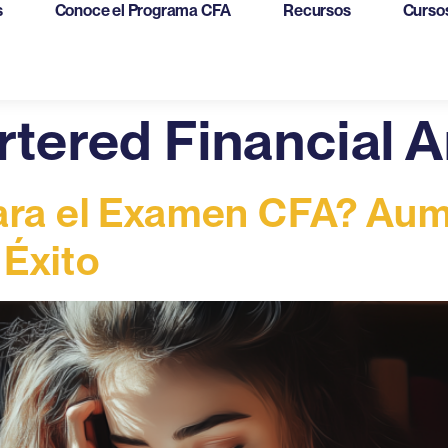
s
Conoce el Programa CFA
Recursos
Curso
tered Financial A
ara el Examen CFA? Aum
 Éxito