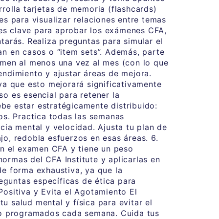
olla tarjetas de memoria (flashcards)
 para visualizar relaciones entre temas
 es clave para aprobar los exámenes CFA,
tarás. Realiza preguntas para simular el
upan en casos o “item sets”. Además, parte
xamen al menos una vez al mes (con lo que
endimiento y ajustar áreas de mejora.
 ya que esto mejorará significativamente
o es esencial para retener la
be estar estratégicamente distribuido:
s. Practica todas las semanas
cia mental y velocidad. Ajusta tu plan de
jo, redobla esfuerzos en esas áreas. 6.
 en el examen CFA y tiene un peso
 normas del CFA Institute y aplicarlas en
de forma exhaustiva, ya que la
reguntas específicas de ética para
Positiva y Evita el Agotamiento El
 salud mental y física para evitar el
so programados cada semana. Cuida tus