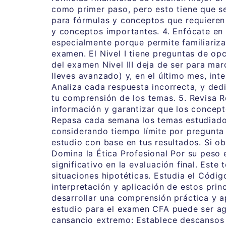
como primer paso, pero esto tiene que s
para fórmulas y conceptos que requieren
y conceptos importantes. 4. Enfócate en
especialmente porque permite familiarizar
examen. El Nivel I tiene preguntas de opci
del examen Nivel III deja de ser para ma
lleves avanzado) y, en el último mes, in
Analiza cada respuesta incorrecta, y ded
tu comprensión de los temas. 5. Revisa R
información y garantizar que los concept
Repasa cada semana los temas estudiados
considerando tiempo límite por pregunta y
estudio con base en tus resultados. Si o
Domina la Ética Profesional Por su peso 
significativo en la evaluación final. Este
situaciones hipotéticas. Estudia el Códi
interpretación y aplicación de estos prin
desarrollar una comprensión práctica y a
estudio para el examen CFA puede ser ago
cansancio extremo: Establece descansos