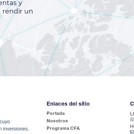
entas y
 rendir un
Enlaces del sitio
C
Portada
L
Nosotros
 cuyo
H
Programa CFA
n inversiones,